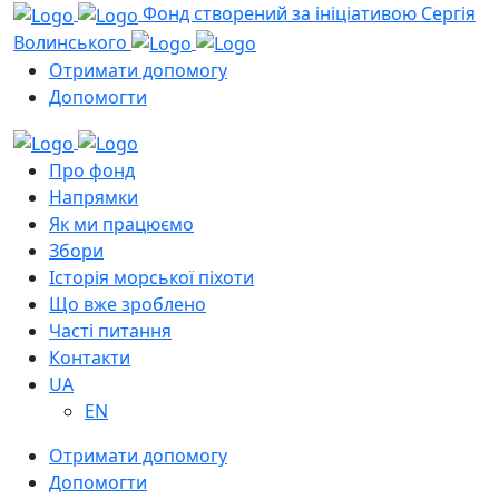
Фонд створений за ініціативою Сергія
Волинського
Отримати допомогу
Допомогти
Про фонд
Напрямки
Як ми працюємо
Збори
Історія морської піхоти
Що вже зроблено
Часті питання
Контакти
UA
EN
Отримати допомогу
Допомогти