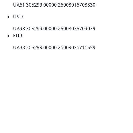
UA61 305299 00000 26008016708830
USD
UA98 305299 00000 26008036709079
EUR
UA38 305299 00000 26009026711559
Beneficiary
CHARITABLE ORGANIZATION CHARITABLE
FOUNDATION STEEL
Beneficiary Bank Address
Ukraine, 01001, Kyiv city, Shota Rustaveli str.,16, of.
803
Beneficiary bank