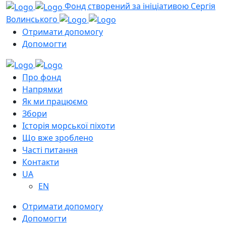
Фонд створений за ініціативою Сергія
Волинського
Отримати допомогу
Допомогти
Про фонд
Напрямки
Як ми працюємо
Збори
Історія морської піхоти
Що вже зроблено
Часті питання
Контакти
UA
EN
Отримати допомогу
Допомогти