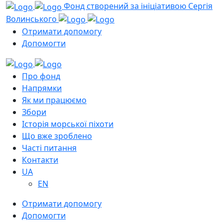
Фонд створений за ініціативою Сергія
Волинського
Отримати допомогу
Допомогти
Про фонд
Напрямки
Як ми працюємо
Збори
Історія морської піхоти
Що вже зроблено
Часті питання
Контакти
UA
EN
Отримати допомогу
Допомогти