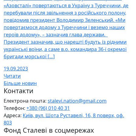
«Азовсталі» повертаються в Україну з Туреччини, де
перебували після звільнення з російського полону,
повідомив президент Володимир Зеленський. «Ми
повертаємося додому з Туреччини і веземо наших
героїв додому», – зазначив глава держави.
Президент зазначив, що нарешті будуть із рідними
українські воїни, а саме в.о. командира 36-ї окремої
бригади морської […]
19.09.2023
Читати
Більше новин
Контакти
Електрона пошта:
stalevi.nation@gmail.com
Телефон:
+380 (96) 010 40 31
Адреса:
Київ, вул. Шота Руставелі, 16, 8 поверх, оф.
803
Фонд Сталеві в соцмережах