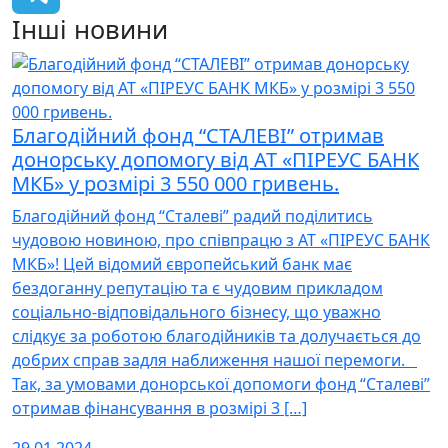
Інші новини
Telegram
Благодійний фонд “СТАЛЕВІ” отримав
донорську допомогу від АТ «ПІРЕУС БАНК
МКБ» у розмірі 3 550 000 гривень.
Благодійний фонд “Сталеві” радий поділитись
чудовою новиною, про співпрацю з АТ «ПІРЕУС БАНК
МКБ»! Цей відомий європейський банк має
бездоганну репутацію та є чудовим прикладом
соціально-відповідального бізнесу, що уважно
слідкує за роботою благодійників та долучається до
добрих справ задля наближення нашої перемоги.
Так, за умовами донорської допомоги фонд “Сталеві”
отримав фінансування в розмірі 3 […]