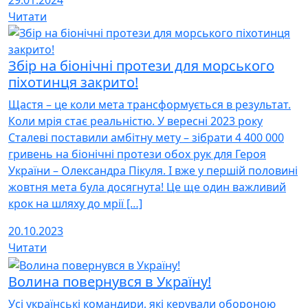
29.01.2024
Читати
Збір на біонічні протези для морського
піхотинця закрито!
Щастя – це коли мета трансформується в результат.
Коли мрія стає реальністю. У вересні 2023 року
Сталеві поставили амбітну мету – зібрати 4 400 000
гривень на біонічні протези обох рук для Героя
України – Олександра Пікуля. І вже у першій половині
жовтня мета була досягнута! Це ще один важливий
крок на шляху до мрії […]
20.10.2023
Читати
Волина повернувся в Україну!
Усі українські командири, які керували обороною