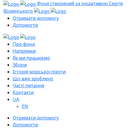
Фонд створений за ініціативою Сергія
Волинського
Отримати допомогу
Допомогти
Про фонд
Напрямки
Як ми працюємо
Збори
Історія морської піхоти
Що вже зроблено
Часті питання
Контакти
UA
EN
Отримати допомогу
Допомогти