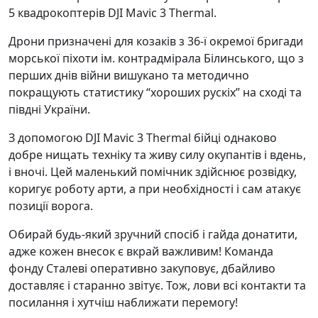
5 квадрокоптерів DJI Mavic 3 Thermal.
Дрони призначені для козаків з 36-ї окремої бригади
морської піхоти ім. контрадмірала Білинського, що з
перших днів війни вишукано та методично
покращують статистику “хороших рускіх” на сході та
півдні України.
З допомогою DJI Mavic 3 Thermal бійці однаково
добре нищать техніку та живу силу окупантів і вдень,
і вночі. Цей маленький помічник здійснює розвідку,
коригує роботу арти, а при необхідності і сам атакує
позиції ворога.
Обирай будь-який зручний спосіб і гайда донатити,
адже кожен внесок є вкрай важливим! Команда
фонду Сталеві оперативно закуповує, дбайливо
доставляє і старанно звітує. Тож, лови всі контакти та
посилання і хутчіш наближати перемогу!